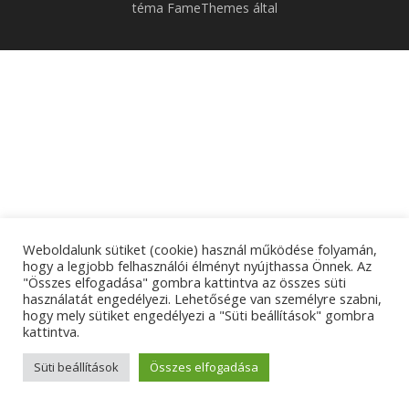
téma FameThemes által
Weboldalunk sütiket (cookie) használ működése folyamán,
hogy a legjobb felhasználói élményt nyújthassa Önnek. Az
"Összes elfogadása" gombra kattintva az összes süti
használatát engedélyezi. Lehetősége van személyre szabni,
hogy mely sütiket engedélyezi a "Süti beállítások" gombra
kattintva.
Süti beállítások
Összes elfogadása