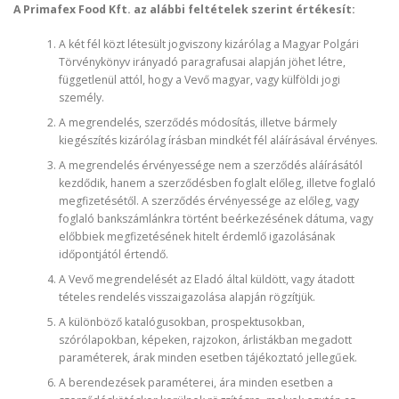
A Primafex Food Kft. az alábbi feltételek szerint értékesít:
A két fél közt létesült jogviszony kizárólag a Magyar Polgári
Törvénykönyv irányadó paragrafusai alapján jöhet létre,
függetlenül attól, hogy a Vevő magyar, vagy külföldi jogi
személy.
A megrendelés, szerződés módosítás, illetve bármely
kiegészítés kizárólag írásban mindkét fél aláírásával érvényes.
A megrendelés érvényessége nem a szerződés aláírásától
kezdődik, hanem a szerződésben foglalt előleg, illetve foglaló
megfizetésétől. A szerződés érvényessége az előleg, vagy
foglaló bankszámlánkra történt beérkezésének dátuma, vagy
előbbiek megfizetésének hitelt érdemlő igazolásának
időpontjától értendő.
A Vevő megrendelését az Eladó által küldött, vagy átadott
tételes rendelés visszaigazolása alapján rögzítjük.
A különböző katalógusokban, prospektusokban,
szórólapokban, képeken, rajzokon, árlistákban megadott
paraméterek, árak minden esetben tájékoztató jellegűek.
A berendezések paraméterei, ára minden esetben a