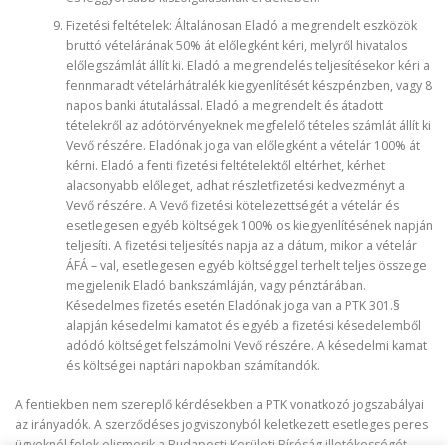
Fizetési feltételek: Általánosan Eladó a megrendelt eszközök
bruttó vételárának 50% át előlegként kéri, melyről hivatalos
előlegszámlát állít ki. Eladó a megrendelés teljesítésekor kéri a
fennmaradt vételárhátralék kiegyenlítését készpénzben, vagy 8
napos banki átutalással. Eladó a megrendelt és átadott
tételekről az adótörvényeknek megfelelő tételes számlát állít ki
Vevő részére. Eladónak joga van előlegként a vételár 100% át
kérni. Eladó a fenti fizetési feltételektől eltérhet, kérhet
alacsonyabb előleget, adhat részletfizetési kedvezményt a
Vevő részére. A Vevő fizetési kötelezettségét a vételár és
esetlegesen egyéb költségek 100% os kiegyenlítésének napján
teljesíti. A fizetési teljesítés napja az a dátum, mikor a vételár
ÁFÁ – val, esetlegesen egyéb költséggel terhelt teljes összege
megjelenik Eladó bankszámláján, vagy pénztárában.
Késedelmes fizetés esetén Eladónak joga van a PTK 301.§
alapján késedelmi kamatot és egyéb a fizetési késedelemből
adódó költséget felszámolni Vevő részére. A késedelmi kamat
és költségei naptári napokban számítandók.
A fentiekben nem szereplő kérdésekben a PTK vonatkozó jogszabályai
az irányadók. A szerződéses jogviszonyból keletkezett esetleges peres
ügyeknél felek elismerik a Budapesti Kerületi Bíróság illetékességét.