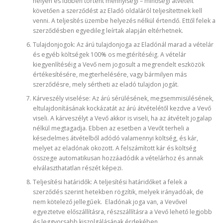
helyen és időben történt mennyiségi – minőségi átvételt
követően a szerződést az Eladó oldaláról teljesítettnek kell
venni. A teljesítés üzembe helyezés nélkül értendő. Ettől felek a
szerződésben egyedileg leírtak alapján eltérhetnek.
Tulajdonjogok: Az árú tulajdonjoga az Eladónál marad a vételár
és egyéb költségek 100% os megtérítéséig. A vételár
kiegyenlítéséig a Vevő nem jogosult a megrendelt eszközök
értékesítésére, megterhelésére, vagy bármilyen más
szerződésre, mely sértheti az eladó tulajdon jogát.
Kárveszély viselése: Az árú sérülésének, megsemmisülésének,
eltulajdonításának kockázatát az árú átvételétől kezdve a Vevő
viseli. A kárveszélyt a Vevő akkor is viseli, ha az átvételt jogalap
nélkül megtagadja. Ebben az esetben a Vevőt terheli a
késedelmes átvételből adódó valamennyi költség, és kár,
melyet az eladónak okozott. A felszámított kár és költség
összege automatikusan hozzáadódik a vételárhoz és annak
elválaszthatatlan részét képezi.
Teljesítési határidők: A teljesítési határidőket a felek a
szerződés szerint hetekben rögzítik, melyek irányadóak, de
nem kötelező jellegűek. Eladónak joga van, a Vevővel
egyeztetve előszállításra, részszállításra a Vevő lehető legjobb
és leggyorsabb kiszolgálásának érdekében.