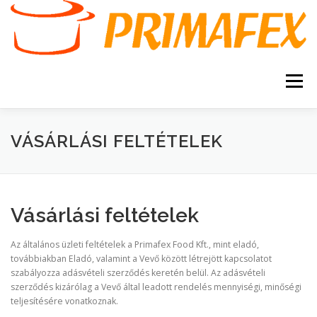
Tovább
a
tartalomhoz
Menü
KEZDŐOLDAL
KAPCSOLAT
TERMÉKEK
VÁSÁRLÁSI FELTÉTELEK
GARANCIA
AJÁNLATKÉRÉS
SZERVIZ
Vásárlási feltételek
KERESÉS
VÁSÁRLÁSI FELTÉTELEK
Az általános üzleti feltételek a Primafex Food Kft., mint eladó,
továbbiakban Eladó, valamint a Vevő között létrejött kapcsolatot
szabályozza adásvételi szerződés keretén belül. Az adásvételi
szerződés kizárólag a Vevő által leadott rendelés mennyiségi, minőségi
teljesítésére vonatkoznak.