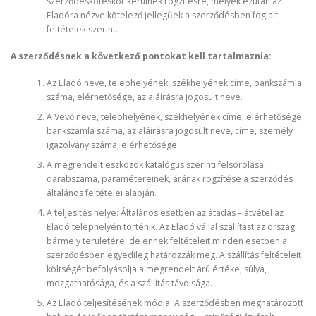
szerződéskötéskor kerülnek rögzítésre, melyek ezután az
Eladóra nézve kötelező jellegűek a szerződésben foglalt
feltételek szerint.
A szerződésnek a következő pontokat kell tartalmaznia:
Az Eladó neve, telephelyének, székhelyének címe, bankszámla
száma, elérhetősége, az aláírásra jogosult neve.
A Vevő neve, telephelyének, székhelyének címe, elérhetősége,
bankszámla száma, az aláírásra jogosult neve, címe, személy
igazolvány száma, elérhetősége.
A megrendelt eszközök katalógus szerinti felsorolása,
darabszáma, paramétereinek, árának rögzítése a szerződés
általános feltételei alapján.
A teljesítés helye: Általános esetben az átadás – átvétel az
Eladó telephelyén történik. Az Eladó vállal szállítást az ország
bármely területére, de ennek feltételeit minden esetben a
szerződésben egyedileg határozzák meg. A szállítás feltételeit
költségét befolyásolja a megrendelt árú értéke, súlya,
mozgathatósága, és a szállítás távolsága.
Az Eladó teljesítésének módja: A szerződésben meghatározott