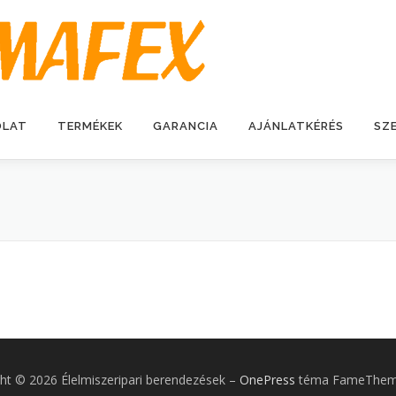
OLAT
TERMÉKEK
GARANCIA
AJÁNLATKÉRÉS
SZ
ht © 2026 Élelmiszeripari berendezések
–
OnePress
téma FameTheme