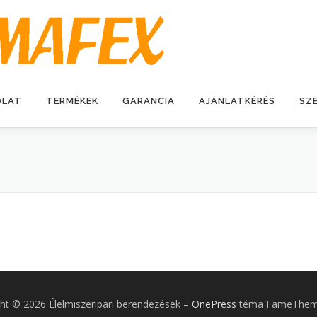
OLAT
TERMÉKEK
GARANCIA
AJÁNLATKÉRÉS
SZ
ht © 2026 Élelmiszeripari berendezések
–
OnePress
téma FameTheme