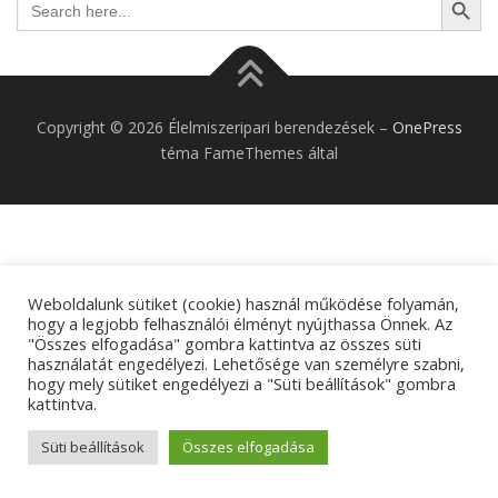
for:
Copyright © 2026 Élelmiszeripari berendezések
–
OnePress
téma FameThemes által
Weboldalunk sütiket (cookie) használ működése folyamán,
hogy a legjobb felhasználói élményt nyújthassa Önnek. Az
"Összes elfogadása" gombra kattintva az összes süti
használatát engedélyezi. Lehetősége van személyre szabni,
hogy mely sütiket engedélyezi a "Süti beállítások" gombra
kattintva.
Süti beállítások
Összes elfogadása