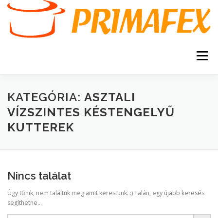
Tovább
a
tartalomhoz
Menü
KEZDŐOLDAL
KAPCSOLAT
TERMÉKEK
KATEGÓRIA:
ASZTALI
VÍZSZINTES KÉSTENGELYŰ
KUTTEREK
GARANCIA
AJÁNLATKÉRÉS
SZERVIZ
KERESÉS
VÁSÁRLÁSI FELTÉTELEK
Nincs találat
Úgy tűnik, nem találtuk meg amit kerestünk. :) Talán, egy újabb keresés
segíthetne...
Search Button
Search