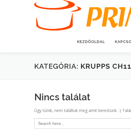
Tovább
a
tartalomhoz
KEZDŐOLDAL
KAPCS
KATEGÓRIA:
KRUPPS CH1
Nincs találat
Úgy tűnik, nem találtuk meg amit kerestünk. :) Talá
Search
for: