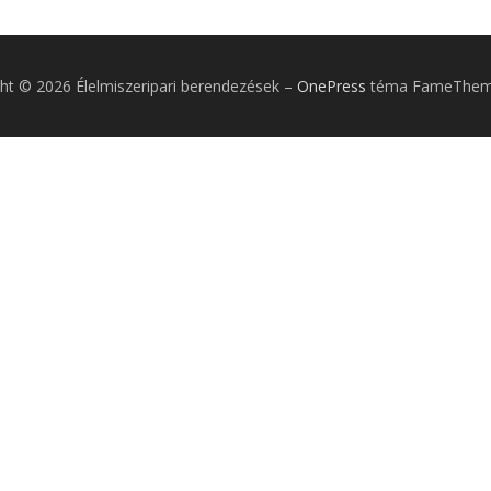
ht © 2026 Élelmiszeripari berendezések
–
OnePress
téma FameTheme