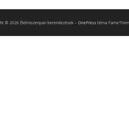
ht © 2026 Élelmiszeripari berendezések
–
OnePress
téma FameTheme