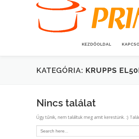
Tovább
a
tartalomhoz
KEZDŐOLDAL
KAPCS
KATEGÓRIA:
KRUPPS EL50
Nincs találat
Úgy tűnik, nem találtuk meg amit kerestünk. :) Talá
Search
for: