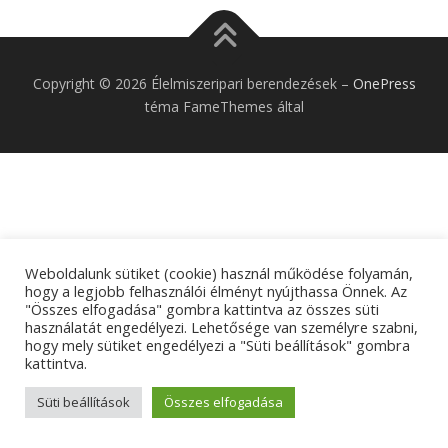
Copyright © 2026 Élelmiszeripari berendezések
–
OnePress
téma FameThemes által
Weboldalunk sütiket (cookie) használ működése folyamán,
hogy a legjobb felhasználói élményt nyújthassa Önnek. Az
"Összes elfogadása" gombra kattintva az összes süti
használatát engedélyezi. Lehetősége van személyre szabni,
hogy mely sütiket engedélyezi a "Süti beállítások" gombra
kattintva.
Süti beállítások
Összes elfogadása