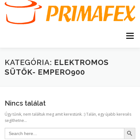
Tovább
a
tartalomhoz
Menü
KEZDŐOLDAL
KAPCSOLAT
TERMÉKEK
KATEGÓRIA:
ELEKTROMOS
SÜTŐK- EMPERO900
GARANCIA
AJÁNLATKÉRÉS
SZERVIZ
KERESÉS
Nincs találat
VÁSÁRLÁSI FELTÉTELEK
Úgy tűnik, nem találtuk meg amit kerestünk. :) Talán, egy újabb keresés
segíthetne...
Search Button
Search
for: