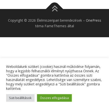
Copyright © 2026 Élelmiszeripari berendezések
–
OnePress
téma FameThemes által
Weboldalunk sütiket (cookie) használ működése folyamán,
hogy a legjobb felhasználói élményt nyújthassa Önnek. Az
"Összes elfogadása" gombra kattintva az összes süti
használatát engedélyezi. Lehetősége van személyre szabni,
hogy mely sütiket engedélyezi a "Süti beállítások" gombra
kattintva.
Süti beállítások
Összes elfogadása