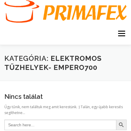
Tovább
a
tartalomhoz
Menü
KEZDŐOLDAL
KAPCSOLAT
TERMÉKEK
KATEGÓRIA:
ELEKTROMOS
TŰZHELYEK- EMPERO700
GARANCIA
AJÁNLATKÉRÉS
SZERVIZ
KERESÉS
Nincs találat
VÁSÁRLÁSI FELTÉTELEK
Úgy tűnik, nem találtuk meg amit kerestünk. :) Talán, egy újabb keresés
segíthetne...
Search Button
Search
for: