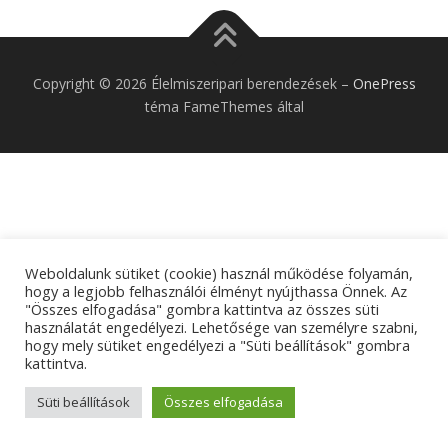
Copyright © 2026 Élelmiszeripari berendezések
–
OnePress
téma FameThemes által
Weboldalunk sütiket (cookie) használ működése folyamán,
hogy a legjobb felhasználói élményt nyújthassa Önnek. Az
"Összes elfogadása" gombra kattintva az összes süti
használatát engedélyezi. Lehetősége van személyre szabni,
hogy mely sütiket engedélyezi a "Süti beállítások" gombra
kattintva.
Süti beállítások
Összes elfogadása