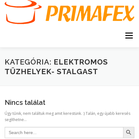
Tovább
a
tartalomhoz
Menü
KEZDŐOLDAL
KAPCSOLAT
TERMÉKEK
KATEGÓRIA:
ELEKTROMOS
TŰZHELYEK- STALGAST
GARANCIA
AJÁNLATKÉRÉS
SZERVIZ
KERESÉS
Nincs találat
VÁSÁRLÁSI FELTÉTELEK
Úgy tűnik, nem találtuk meg amit kerestünk. :) Talán, egy újabb keresés
segíthetne...
Search Button
Search
for: