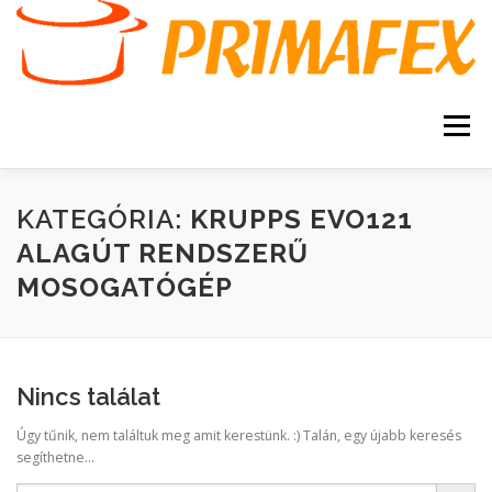
Tovább
a
tartalomhoz
Menü
KEZDŐOLDAL
KAPCSOLAT
TERMÉKEK
KATEGÓRIA:
KRUPPS EVO121
ALAGÚT RENDSZERŰ
MOSOGATÓGÉP
GARANCIA
AJÁNLATKÉRÉS
SZERVIZ
KERESÉS
VÁSÁRLÁSI FELTÉTELEK
Nincs találat
Úgy tűnik, nem találtuk meg amit kerestünk. :) Talán, egy újabb keresés
segíthetne...
Search Button
Search