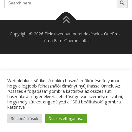
for:
Copyright © 2026 Élelmiszeripari berendezések
–
OnePress
téma FameThemes által
Weboldalunk sütiket (cookie) használ működése folyamán,
hogy a legjobb felhasználói élményt nyújthassa Önnek. Az
"Összes elfogadása" gombra kattintva az összes süti
használatát engedélyezi. Lehetősége van személyre szabni,
hogy mely sütiket engedélyezi a "Süti beállítások" gombra
kattintva.
Süti beállítások
Összes elfogadása