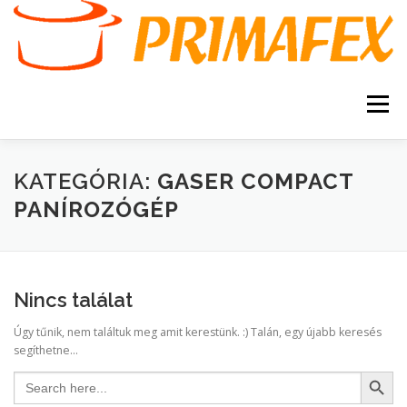
Tovább
a
tartalomhoz
Menü
KEZDŐOLDAL
KAPCSOLAT
TERMÉKEK
KATEGÓRIA:
GASER COMPACT
PANÍROZÓGÉP
GARANCIA
AJÁNLATKÉRÉS
SZERVIZ
KERESÉS
Nincs találat
VÁSÁRLÁSI FELTÉTELEK
Úgy tűnik, nem találtuk meg amit kerestünk. :) Talán, egy újabb keresés
segíthetne...
Search Button
Search
for: