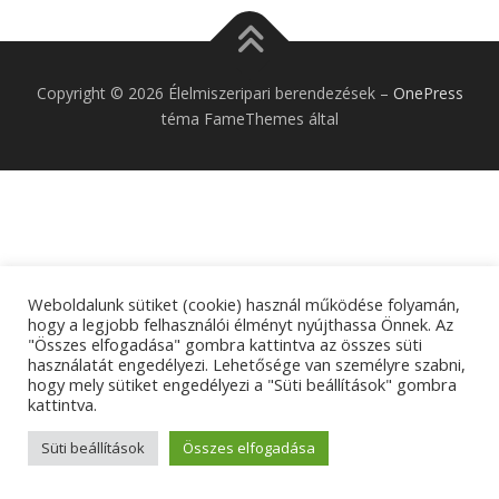
Copyright © 2026 Élelmiszeripari berendezések
–
OnePress
téma FameThemes által
Weboldalunk sütiket (cookie) használ működése folyamán,
hogy a legjobb felhasználói élményt nyújthassa Önnek. Az
"Összes elfogadása" gombra kattintva az összes süti
használatát engedélyezi. Lehetősége van személyre szabni,
hogy mely sütiket engedélyezi a "Süti beállítások" gombra
kattintva.
Süti beállítások
Összes elfogadása