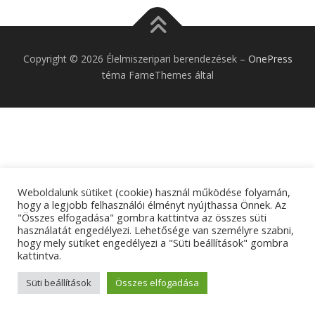
Copyright © 2026 Élelmiszeripari berendezések
–
OnePress
téma FameThemes által
Weboldalunk sütiket (cookie) használ működése folyamán,
hogy a legjobb felhasználói élményt nyújthassa Önnek. Az
"Összes elfogadása" gombra kattintva az összes süti
használatát engedélyezi. Lehetősége van személyre szabni,
hogy mely sütiket engedélyezi a "Süti beállítások" gombra
kattintva.
Süti beállítások
Összes elfogadása