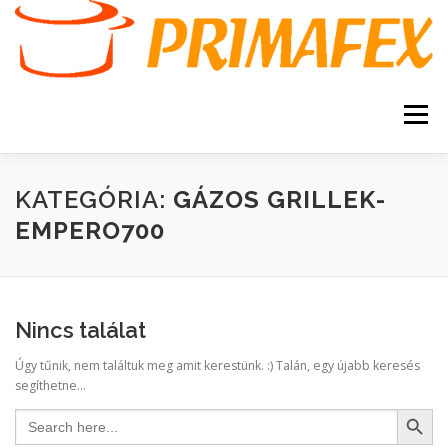
Tovább
a
tartalomhoz
Menü
KEZDŐOLDAL
KAPCSOLAT
TERMÉKEK
KATEGÓRIA:
GÁZOS GRILLEK-
EMPERO700
GARANCIA
AJÁNLATKÉRÉS
SZERVIZ
KERESÉS
Nincs találat
VÁSÁRLÁSI FELTÉTELEK
Úgy tűnik, nem találtuk meg amit kerestünk. :) Talán, egy újabb keresés
segíthetne...
Search Button
Search
for: