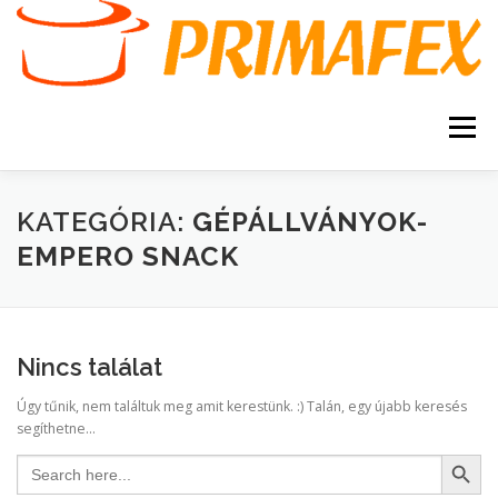
Tovább
a
tartalomhoz
Menü
KEZDŐOLDAL
KAPCSOLAT
TERMÉKEK
KATEGÓRIA:
GÉPÁLLVÁNYOK-
EMPERO SNACK
GARANCIA
AJÁNLATKÉRÉS
SZERVIZ
KERESÉS
Nincs találat
VÁSÁRLÁSI FELTÉTELEK
Úgy tűnik, nem találtuk meg amit kerestünk. :) Talán, egy újabb keresés
segíthetne...
Search Button
Search
for: