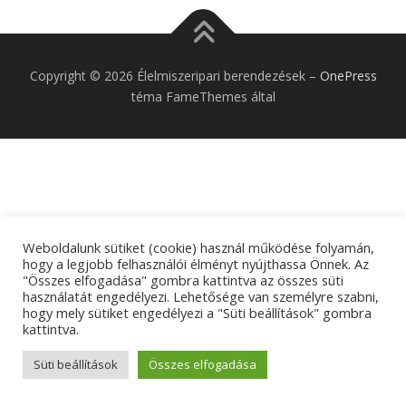
Copyright © 2026 Élelmiszeripari berendezések
–
OnePress
téma FameThemes által
Weboldalunk sütiket (cookie) használ működése folyamán,
hogy a legjobb felhasználói élményt nyújthassa Önnek. Az
"Összes elfogadása" gombra kattintva az összes süti
használatát engedélyezi. Lehetősége van személyre szabni,
hogy mely sütiket engedélyezi a "Süti beállítások" gombra
kattintva.
Süti beállítások
Összes elfogadása