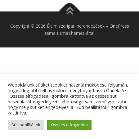
Copyright © 2026 Élelmiszeripari berendezések
–
OnePress
téma FameThemes által
Weboldalunk sütiket (cookie) használ működése folyamán,
hogy a legjobb felhasználói élményt nyújthassa Önnek. Az
"Összes elfogadása" gombra kattintva az összes süti
használatát engedélyezi. Lehetősége van személyre szabni,
hogy mely sütiket engedélyezi a "Süti beállítások" gombra
kattintva.
Süti beállítások
Összes elfogadása