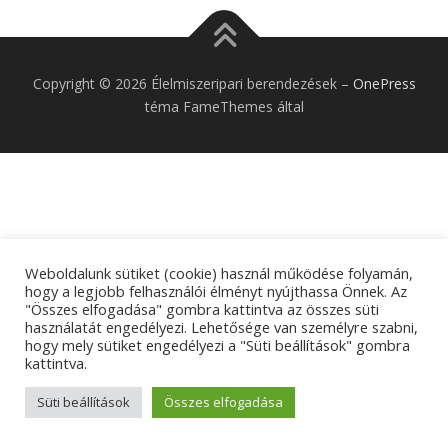
Copyright © 2026 Élelmiszeripari berendezések
–
OnePress
téma FameThemes által
Weboldalunk sütiket (cookie) használ működése folyamán,
hogy a legjobb felhasználói élményt nyújthassa Önnek. Az
"Összes elfogadása" gombra kattintva az összes süti
használatát engedélyezi. Lehetősége van személyre szabni,
hogy mely sütiket engedélyezi a "Süti beállítások" gombra
kattintva.
Süti beállítások
Összes elfogadása