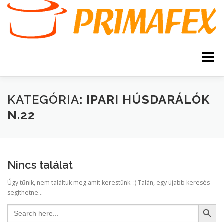
Tovább
a
tartalomhoz
Menü
KEZDŐOLDAL
KAPCSOLAT
TERMÉKEK
KATEGÓRIA:
IPARI HÚSDARÁLÓK
N.22
GARANCIA
AJÁNLATKÉRÉS
SZERVIZ
KERESÉS
Nincs találat
VÁSÁRLÁSI FELTÉTELEK
Úgy tűnik, nem találtuk meg amit kerestünk. :) Talán, egy újabb keresés
segíthetne...
Search Button
Search
for: