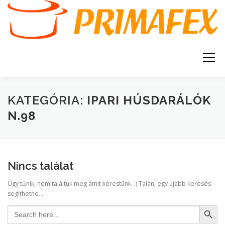
Tovább
a
tartalomhoz
Menü
KEZDŐOLDAL
KAPCSOLAT
TERMÉKEK
KATEGÓRIA:
IPARI HÚSDARÁLÓK
N.98
GARANCIA
AJÁNLATKÉRÉS
SZERVIZ
KERESÉS
Nincs találat
VÁSÁRLÁSI FELTÉTELEK
Úgy tűnik, nem találtuk meg amit kerestünk. :) Talán, egy újabb keresés
segíthetne...
Search Button
Search
for: