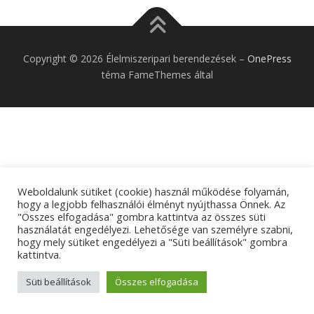
Copyright © 2026 Élelmiszeripari berendezések
–
OnePress
téma FameThemes által
Weboldalunk sütiket (cookie) használ működése folyamán,
hogy a legjobb felhasználói élményt nyújthassa Önnek. Az
"Összes elfogadása" gombra kattintva az összes süti
használatát engedélyezi. Lehetősége van személyre szabni,
hogy mely sütiket engedélyezi a "Süti beállítások" gombra
kattintva.
Süti beállítások
Összes elfogadása