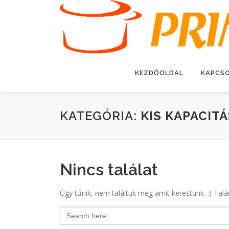
Tovább
a
tartalomhoz
KEZDŐOLDAL
KAPCS
KATEGÓRIA:
KIS KAPACIT
Nincs találat
Úgy tűnik, nem találtuk meg amit kerestünk. :) Talá
Search
for: