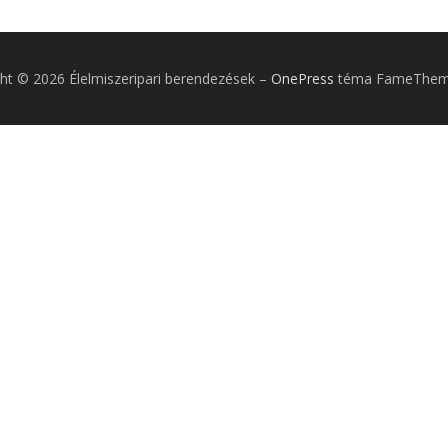
ht © 2026 Élelmiszeripari berendezések
–
OnePress
téma FameTheme