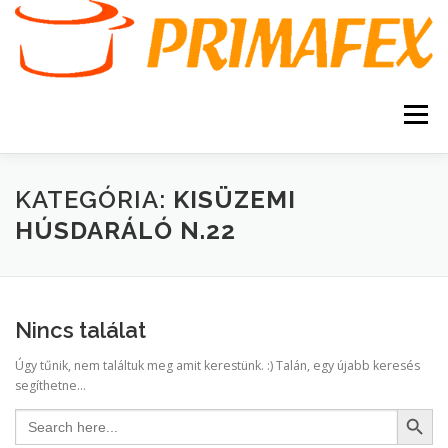
Tovább
a
tartalomhoz
Menü
KEZDŐOLDAL
KAPCSOLAT
TERMÉKEK
KATEGÓRIA:
KISÜZEMI
HÚSDARÁLÓ N.22
GARANCIA
AJÁNLATKÉRÉS
SZERVIZ
KERESÉS
Nincs találat
VÁSÁRLÁSI FELTÉTELEK
Úgy tűnik, nem találtuk meg amit kerestünk. :) Talán, egy újabb keresés
segíthetne...
Search Button
Search
for: