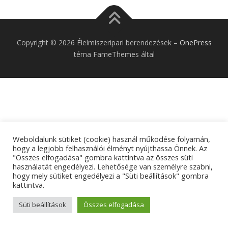
Copyright © 2026 Élelmiszeripari berendezések
–
OnePress
téma FameThemes által
Weboldalunk sütiket (cookie) használ működése folyamán,
hogy a legjobb felhasználói élményt nyújthassa Önnek. Az
"Összes elfogadása" gombra kattintva az összes süti
használatát engedélyezi. Lehetősége van személyre szabni,
hogy mely sütiket engedélyezi a "Süti beállítások" gombra
kattintva.
Süti beállítások
Összes elfogadása