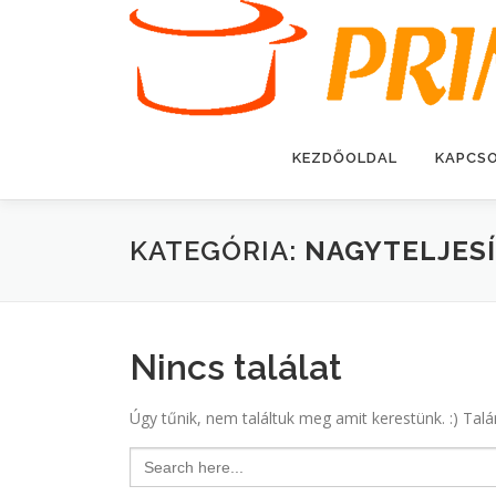
Tovább
a
tartalomhoz
KEZDŐOLDAL
KAPCS
KATEGÓRIA:
NAGYTELJESÍ
Nincs találat
Úgy tűnik, nem találtuk meg amit kerestünk. :) Talá
Search
for: