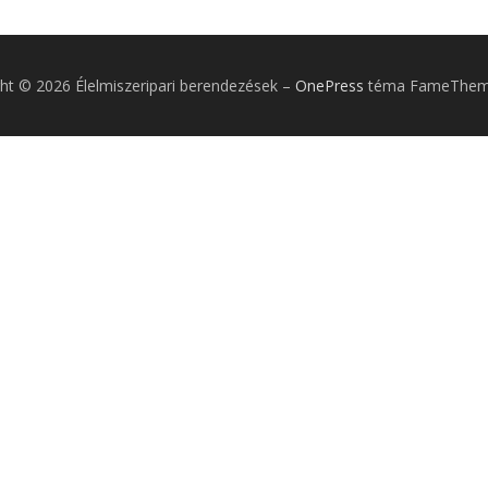
ht © 2026 Élelmiszeripari berendezések
–
OnePress
téma FameTheme