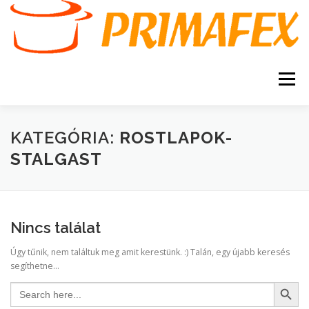
Tovább
a
tartalomhoz
Menü
KEZDŐOLDAL
KAPCSOLAT
TERMÉKEK
KATEGÓRIA:
ROSTLAPOK-
STALGAST
GARANCIA
AJÁNLATKÉRÉS
SZERVIZ
KERESÉS
Nincs találat
VÁSÁRLÁSI FELTÉTELEK
Úgy tűnik, nem találtuk meg amit kerestünk. :) Talán, egy újabb keresés
segíthetne...
Search Button
Search
for: