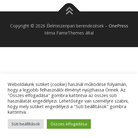
Copyright © 2026 Élelmiszeripari berendezések
–
OnePress
téma FameThemes által
Weboldalunk sütiket (cookie) használ működése folyamán,
hogy a legjobb felhasználói élményt nyújthassa Önnek. Az
"Összes elfogadása" gombra kattintva az összes süti
használatát engedélyezi. Lehetősége van személyre szabni,
hogy mely sütiket engedélyezi a "Süti beállítások" gombra
kattintva.
Süti beállítások
Összes elfogadása