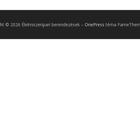
ht © 2026 Élelmiszeripari berendezések
–
OnePress
téma FameTheme