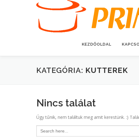
Tovább
a
tartalomhoz
KEZDŐOLDAL
KAPCS
KATEGÓRIA:
KUTTEREK
Nincs találat
Úgy tűnik, nem találtuk meg amit kerestünk. :) Talá
Search
for: