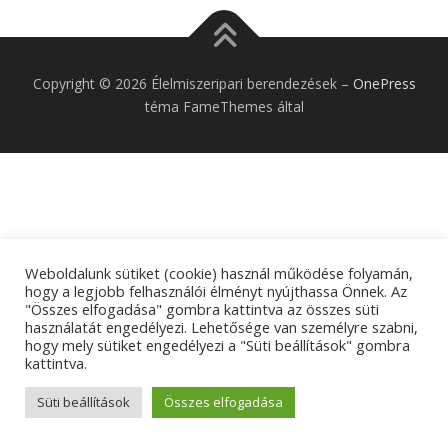
Copyright © 2026 Élelmiszeripari berendezések
–
OnePress
téma FameThemes által
Weboldalunk sütiket (cookie) használ működése folyamán,
hogy a legjobb felhasználói élményt nyújthassa Önnek. Az
"Összes elfogadása" gombra kattintva az összes süti
használatát engedélyezi. Lehetősége van személyre szabni,
hogy mely sütiket engedélyezi a "Süti beállítások" gombra
kattintva.
Süti beállítások
Összes elfogadása