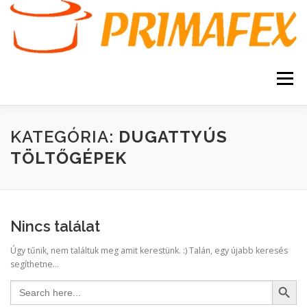
Tovább
a
tartalomhoz
Menü
KEZDŐOLDAL
KAPCSOLAT
TERMÉKEK
KATEGÓRIA:
DUGATTYÚS
TÖLTŐGÉPEK
GARANCIA
AJÁNLATKÉRÉS
SZERVIZ
KERESÉS
Nincs találat
VÁSÁRLÁSI FELTÉTELEK
Úgy tűnik, nem találtuk meg amit kerestünk. :) Talán, egy újabb keresés
segíthetne...
Search Button
Search
for: