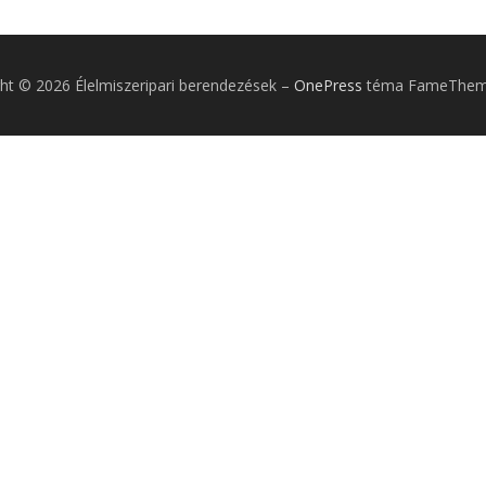
ht © 2026 Élelmiszeripari berendezések
–
OnePress
téma FameTheme