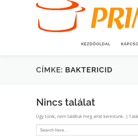
Tovább
a
tartalomhoz
KEZDŐOLDAL
KAPCS
CÍMKE:
BAKTERICID
Nincs találat
Úgy tűnik, nem találtuk meg amit kerestünk. :) Talá
Search
for: