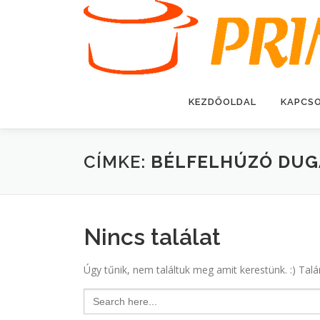
Tovább
a
tartalomhoz
KEZDŐOLDAL
KAPCS
CÍMKE:
BÉLFELHÚZÓ DUG
Nincs találat
Úgy tűnik, nem találtuk meg amit kerestünk. :) Talá
Search
for: