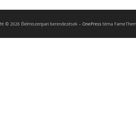
ht © 2026 Élelmiszeripari berendezések
–
OnePress
téma FameTheme