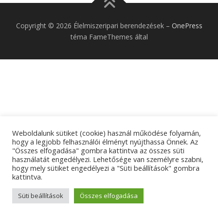
Copyright © 2026 Élelmiszeripari berendezések
–
OnePress
téma FameThemes által
Weboldalunk sütiket (cookie) használ működése folyamán,
hogy a legjobb felhasználói élményt nyújthassa Önnek. Az
"Összes elfogadása" gombra kattintva az összes süti
használatát engedélyezi. Lehetősége van személyre szabni,
hogy mely sütiket engedélyezi a "Süti beállítások" gombra
kattintva.
Süti beállítások
Összes elfogadása