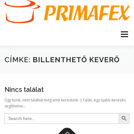
Tovább
a
tartalomhoz
Menü
KEZDŐOLDAL
KAPCSOLAT
TERMÉKEK
CÍMKE:
BILLENTHETŐ KEVERŐ
GARANCIA
AJÁNLATKÉRÉS
SZERVIZ
Nincs találat
KERESÉS
Úgy tűnik, nem találtuk meg amit kerestünk. :) Talán, egy újabb keresés
VÁSÁRLÁSI FELTÉTELEK
segíthetne...
Search Button
Search
for: