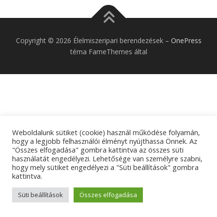
Copyright © 2026 Élelmiszeripari berendezések
–
OnePress
téma FameThemes által
Weboldalunk sütiket (cookie) használ működése folyamán,
hogy a legjobb felhasználói élményt nyújthassa Önnek. Az
"Összes elfogadása" gombra kattintva az összes süti
használatát engedélyezi. Lehetősége van személyre szabni,
hogy mely sütiket engedélyezi a "Süti beállítások" gombra
kattintva.
Süti beállítások
Összes elfogadása