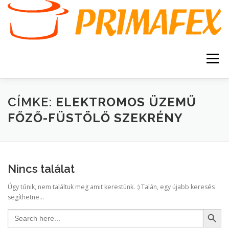
Tovább
a
tartalomhoz
Menü
KEZDŐOLDAL
KAPCSOLAT
TERMÉKEK
CÍMKE:
ELEKTROMOS ÜZEMŰ
FŐZŐ-FÜSTÖLŐ SZEKRÉNY
GARANCIA
AJÁNLATKÉRÉS
SZERVIZ
KERESÉS
Nincs találat
VÁSÁRLÁSI FELTÉTELEK
Úgy tűnik, nem találtuk meg amit kerestünk. :) Talán, egy újabb keresés
segíthetne...
Search Button
Search
for: