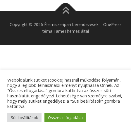
Copyright © 2026 Élelmiszeripari berendezések
–
OnePress
téma FameThemes által
Weboldalunk sütiket (cookie) használ működése folyamán,
hogy a legjobb felhasználói élményt nyújthassa Önnek. Az
"Összes elfogadása" gombra kattintva az összes süti
használatát engedélyezi. Lehetősége van személyre szabni,
hogy mely sütiket engedélyezi a "Süti beállítások" gombra
kattintva.
Süti beállítások
Összes elfogadása