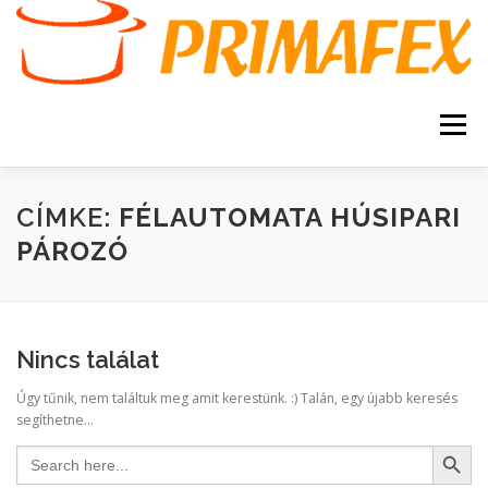
Tovább
a
tartalomhoz
Menü
KEZDŐOLDAL
KAPCSOLAT
TERMÉKEK
CÍMKE:
FÉLAUTOMATA HÚSIPARI
PÁROZÓ
GARANCIA
AJÁNLATKÉRÉS
SZERVIZ
KERESÉS
Nincs találat
VÁSÁRLÁSI FELTÉTELEK
Úgy tűnik, nem találtuk meg amit kerestünk. :) Talán, egy újabb keresés
segíthetne...
Search Button
Search
for: