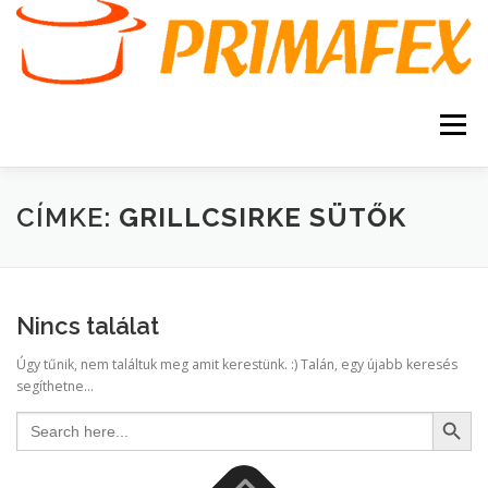
Tovább
a
tartalomhoz
Menü
KEZDŐOLDAL
KAPCSOLAT
TERMÉKEK
CÍMKE:
GRILLCSIRKE SÜTŐK
GARANCIA
AJÁNLATKÉRÉS
SZERVIZ
Nincs találat
KERESÉS
Úgy tűnik, nem találtuk meg amit kerestünk. :) Talán, egy újabb keresés
VÁSÁRLÁSI FELTÉTELEK
segíthetne...
Search Button
Search
for: