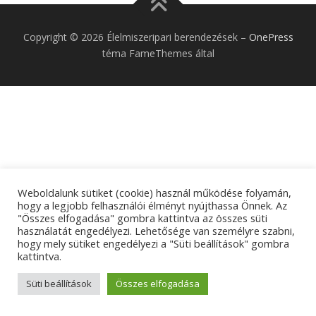
Copyright © 2026 Élelmiszeripari berendezések
–
OnePress
téma FameThemes által
Weboldalunk sütiket (cookie) használ működése folyamán,
hogy a legjobb felhasználói élményt nyújthassa Önnek. Az
"Összes elfogadása" gombra kattintva az összes süti
használatát engedélyezi. Lehetősége van személyre szabni,
hogy mely sütiket engedélyezi a "Süti beállítások" gombra
kattintva.
Süti beállítások
Összes elfogadása