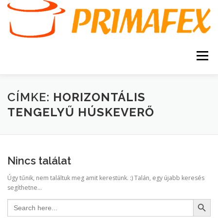
Tovább
a
tartalomhoz
Menü
KEZDŐOLDAL
KAPCSOLAT
TERMÉKEK
CÍMKE:
HORIZONTÁLIS
TENGELYŰ HÚSKEVERŐ
GARANCIA
AJÁNLATKÉRÉS
SZERVIZ
KERESÉS
Nincs találat
VÁSÁRLÁSI FELTÉTELEK
Úgy tűnik, nem találtuk meg amit kerestünk. :) Talán, egy újabb keresés
segíthetne...
Search Button
Search
for: