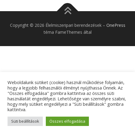
Copyright © 2026 Élelmiszeripari berendezések
–
OnePress
téma FameThemes által
Weboldalunk sütiket (cookie) használ működése folyamán,
hogy a legjobb felhasználói élményt nyújthassa Önnek. Az
"Összes elfogadása" gombra kattintva az összes süti
használatát engedélyezi. Lehetősége van személyre szabni,
hogy mely sütiket engedélyezi a "Süti beállítások" gombra
kattintva.
Süti beállítások
Összes elfogadása