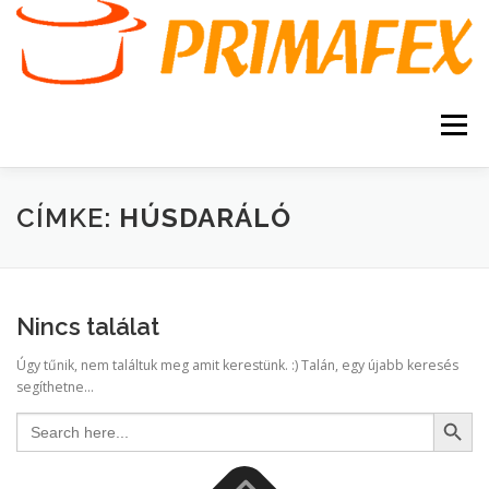
Tovább
a
tartalomhoz
Menü
KEZDŐOLDAL
KAPCSOLAT
TERMÉKEK
CÍMKE:
HÚSDARÁLÓ
GARANCIA
AJÁNLATKÉRÉS
SZERVIZ
Nincs találat
KERESÉS
Úgy tűnik, nem találtuk meg amit kerestünk. :) Talán, egy újabb keresés
VÁSÁRLÁSI FELTÉTELEK
segíthetne...
Search Button
Search
for: