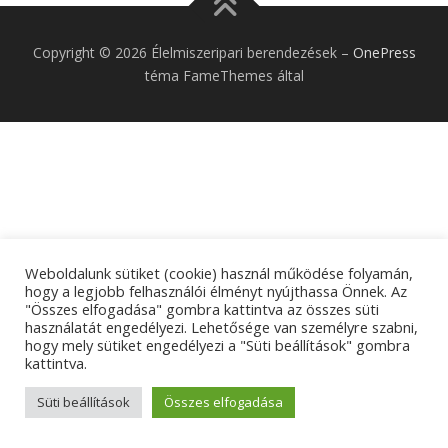
Copyright © 2026 Élelmiszeripari berendezések
–
OnePress
téma FameThemes által
Weboldalunk sütiket (cookie) használ működése folyamán,
hogy a legjobb felhasználói élményt nyújthassa Önnek. Az
"Összes elfogadása" gombra kattintva az összes süti
használatát engedélyezi. Lehetősége van személyre szabni,
hogy mely sütiket engedélyezi a "Süti beállítások" gombra
kattintva.
Süti beállítások
Összes elfogadása