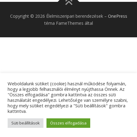
Copyright © 2026 Élelmiszeripari berendezések
–
OnePress
téma FameThemes által
Weboldalunk sütiket (cookie) használ működése folyamán,
hogy a legjobb felhasználói élményt nyújthassa Önnek. Az
"Összes elfogadása" gombra kattintva az összes süti
használatát engedélyezi. Lehetősége van személyre szabni,
hogy mely sütiket engedélyezi a "Süti beállítások" gombra
kattintva.
Süti beállítások
Összes elfogadása