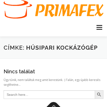
Tovább
a
tartalomhoz
Menü
KEZDŐOLDAL
KAPCSOLAT
TERMÉKEK
CÍMKE:
HÚSIPARI KOCKÁZÓGÉP
GARANCIA
AJÁNLATKÉRÉS
SZERVIZ
Nincs találat
KERESÉS
Úgy tűnik, nem találtuk meg amit kerestünk. :) Talán, egy újabb keresés
VÁSÁRLÁSI FELTÉTELEK
segíthetne...
Search Button
Search
for: