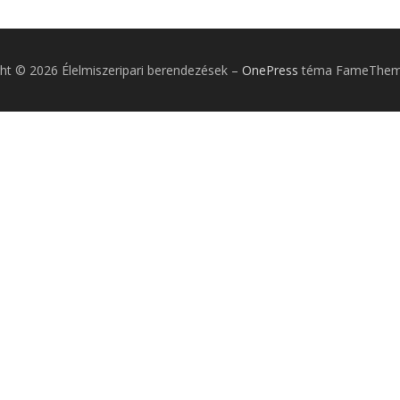
ht © 2026 Élelmiszeripari berendezések
–
OnePress
téma FameTheme