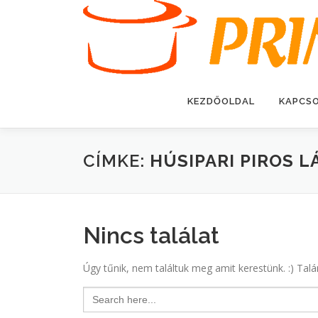
Tovább
a
tartalomhoz
KEZDŐOLDAL
KAPCS
CÍMKE:
HÚSIPARI PIROS L
Nincs találat
Úgy tűnik, nem találtuk meg amit kerestünk. :) Talá
Search
for: