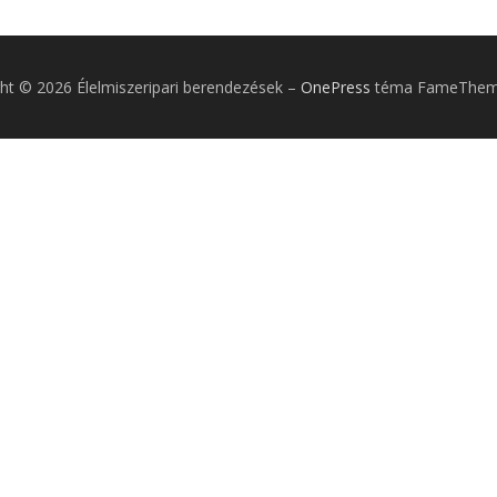
ht © 2026 Élelmiszeripari berendezések
–
OnePress
téma FameTheme