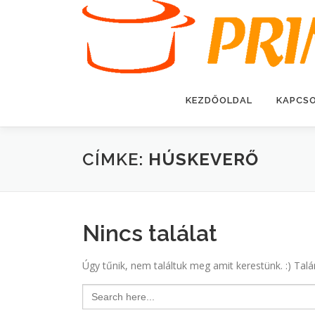
Tovább
a
tartalomhoz
KEZDŐOLDAL
KAPCS
CÍMKE:
HÚSKEVERŐ
Nincs találat
Úgy tűnik, nem találtuk meg amit kerestünk. :) Talá
Search
for: