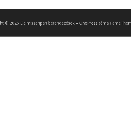
ht © 2026 Élelmiszeripari berendezések
–
OnePress
téma FameTheme