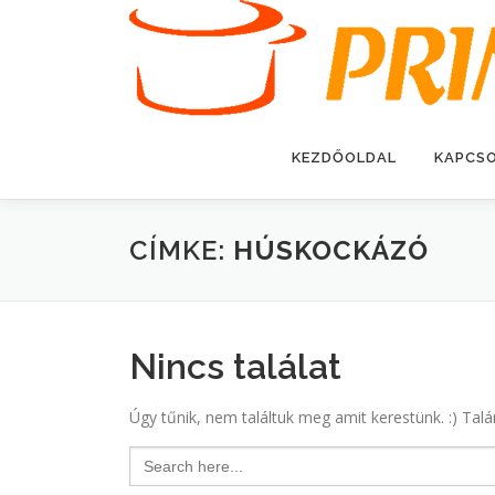
Tovább
a
tartalomhoz
KEZDŐOLDAL
KAPCS
CÍMKE:
HÚSKOCKÁZÓ
Nincs találat
Úgy tűnik, nem találtuk meg amit kerestünk. :) Talá
Search
for: