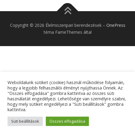
Copyright © 2026 Élelmiszeripari berendezések
–
OnePress
téma FameThemes által
Weboldalunk sütiket (cookie) használ működése folyamán,
hogy a legjobb felhasználói élményt nyújthassa Önnek. Az
"Összes elfogadása" gombra kattintva az összes süti
használatát engedélyezi. Lehetősége van személyre szabni,
hogy mely sütiket engedélyezi a "Süti beállítások" gombra
kattintva.
Süti beállítások
Összes elfogadása