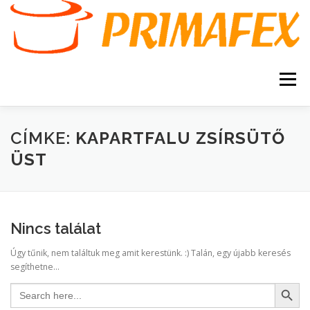
Tovább
a
tartalomhoz
Menü
KEZDŐOLDAL
KAPCSOLAT
TERMÉKEK
CÍMKE:
KAPARTFALU ZSÍRSÜTŐ
ÜST
GARANCIA
AJÁNLATKÉRÉS
SZERVIZ
KERESÉS
Nincs találat
VÁSÁRLÁSI FELTÉTELEK
Úgy tűnik, nem találtuk meg amit kerestünk. :) Talán, egy újabb keresés
segíthetne...
Search Button
Search
for: