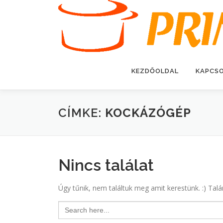
Tovább
a
tartalomhoz
KEZDŐOLDAL
KAPCS
CÍMKE:
KOCKÁZÓGÉP
Nincs találat
Úgy tűnik, nem találtuk meg amit kerestünk. :) Talá
Search
for: