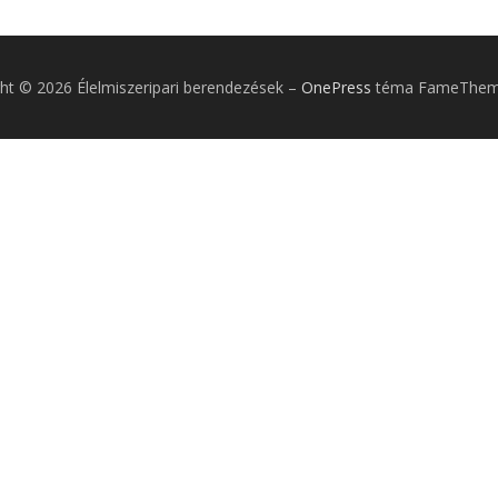
ht © 2026 Élelmiszeripari berendezések
–
OnePress
téma FameTheme