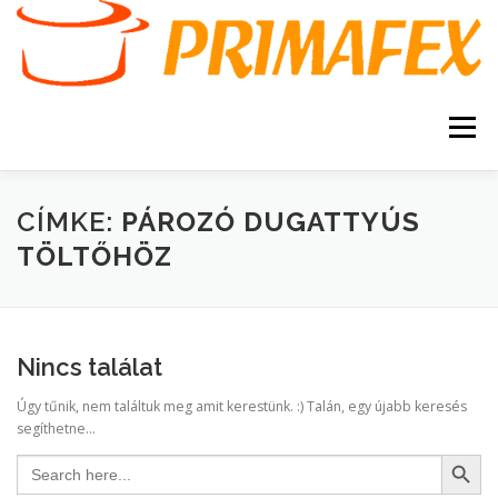
Tovább
a
tartalomhoz
Menü
KEZDŐOLDAL
KAPCSOLAT
TERMÉKEK
CÍMKE:
PÁROZÓ DUGATTYÚS
TÖLTŐHÖZ
GARANCIA
AJÁNLATKÉRÉS
SZERVIZ
KERESÉS
Nincs találat
VÁSÁRLÁSI FELTÉTELEK
Úgy tűnik, nem találtuk meg amit kerestünk. :) Talán, egy újabb keresés
segíthetne...
Search Button
Search
for: