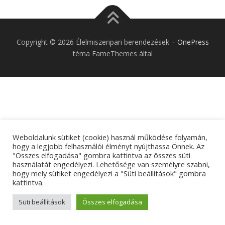
Copyright © 2026 Élelmiszeripari berendezések
–
OnePress
téma FameThemes által
Weboldalunk sütiket (cookie) használ működése folyamán,
hogy a legjobb felhasználói élményt nyújthassa Önnek. Az
"Összes elfogadása" gombra kattintva az összes süti
használatát engedélyezi. Lehetősége van személyre szabni,
hogy mely sütiket engedélyezi a "Süti beállítások" gombra
kattintva.
Süti beállítások
Összes elfogadása