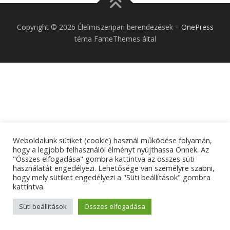
Copyright © 2026 Élelmiszeripari berendezések
–
OnePress
téma FameThemes által
Weboldalunk sütiket (cookie) használ működése folyamán,
hogy a legjobb felhasználói élményt nyújthassa Önnek. Az
"Összes elfogadása" gombra kattintva az összes süti
használatát engedélyezi. Lehetősége van személyre szabni,
hogy mely sütiket engedélyezi a "Süti beállítások" gombra
kattintva.
Süti beállítások
Összes elfogadása