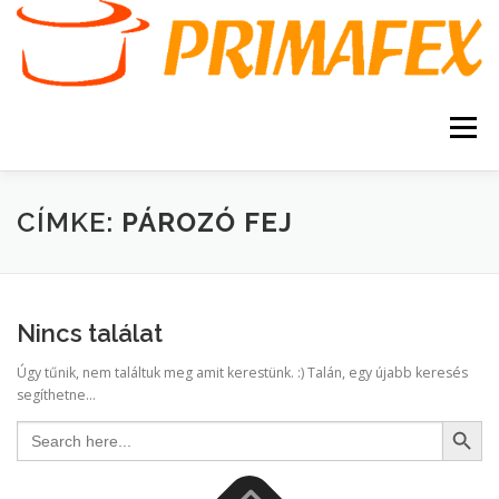
Tovább
a
tartalomhoz
Menü
KEZDŐOLDAL
KAPCSOLAT
TERMÉKEK
CÍMKE:
PÁROZÓ FEJ
GARANCIA
AJÁNLATKÉRÉS
SZERVIZ
Nincs találat
KERESÉS
Úgy tűnik, nem találtuk meg amit kerestünk. :) Talán, egy újabb keresés
VÁSÁRLÁSI FELTÉTELEK
segíthetne...
Search Button
Search
for: