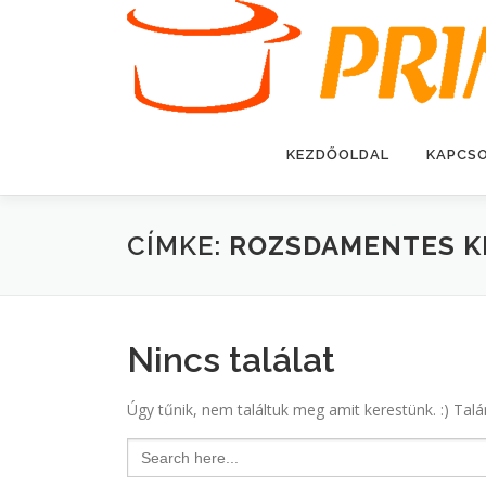
Tovább
a
tartalomhoz
KEZDŐOLDAL
KAPCS
CÍMKE:
ROZSDAMENTES K
Nincs találat
Úgy tűnik, nem találtuk meg amit kerestünk. :) Talá
Search
for: