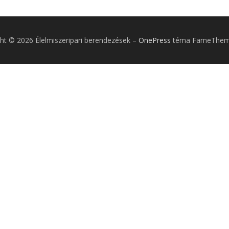
ht © 2026 Élelmiszeripari berendezések
–
OnePress
téma FameTheme