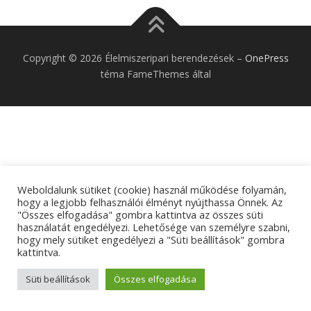
Copyright © 2026 Élelmiszeripari berendezések
–
OnePress
téma FameThemes által
Weboldalunk sütiket (cookie) használ működése folyamán,
hogy a legjobb felhasználói élményt nyújthassa Önnek. Az
"Összes elfogadása" gombra kattintva az összes süti
használatát engedélyezi. Lehetősége van személyre szabni,
hogy mely sütiket engedélyezi a "Süti beállítások" gombra
kattintva.
Süti beállítások
Összes elfogadása