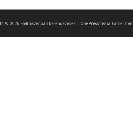
ht © 2026 Élelmiszeripari berendezések
–
OnePress
téma FameTheme