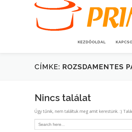
Tovább
a
tartalomhoz
KEZDŐOLDAL
KAPCS
CÍMKE:
ROZSDAMENTES P
Nincs találat
Úgy tűnik, nem találtuk meg amit kerestünk. :) Talá
Search
for: