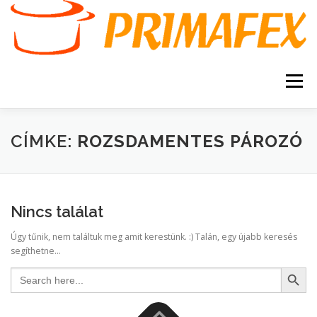
Tovább
a
tartalomhoz
Menü
KEZDŐOLDAL
KAPCSOLAT
TERMÉKEK
CÍMKE:
ROZSDAMENTES PÁROZÓ
GARANCIA
AJÁNLATKÉRÉS
SZERVIZ
Nincs találat
KERESÉS
Úgy tűnik, nem találtuk meg amit kerestünk. :) Talán, egy újabb keresés
VÁSÁRLÁSI FELTÉTELEK
segíthetne...
Search Button
Search
for: