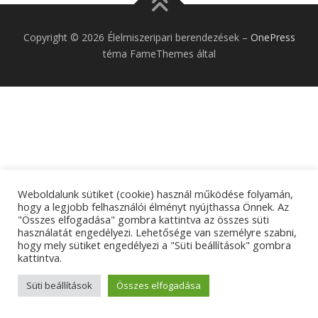
Copyright © 2026 Élelmiszeripari berendezések
–
OnePress
téma FameThemes által
Weboldalunk sütiket (cookie) használ működése folyamán,
hogy a legjobb felhasználói élményt nyújthassa Önnek. Az
"Összes elfogadása" gombra kattintva az összes süti
használatát engedélyezi. Lehetősége van személyre szabni,
hogy mely sütiket engedélyezi a "Süti beállítások" gombra
kattintva.
Süti beállítások
Összes elfogadása