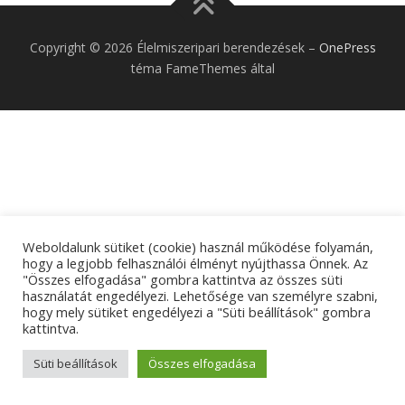
Copyright © 2026 Élelmiszeripari berendezések
–
OnePress
téma FameThemes által
Weboldalunk sütiket (cookie) használ működése folyamán,
hogy a legjobb felhasználói élményt nyújthassa Önnek. Az
"Összes elfogadása" gombra kattintva az összes süti
használatát engedélyezi. Lehetősége van személyre szabni,
hogy mely sütiket engedélyezi a "Süti beállítások" gombra
kattintva.
Süti beállítások
Összes elfogadása