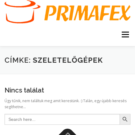
Tovább
a
tartalomhoz
Menü
KEZDŐOLDAL
KAPCSOLAT
TERMÉKEK
CÍMKE:
SZELETELŐGÉPEK
GARANCIA
AJÁNLATKÉRÉS
SZERVIZ
Nincs találat
KERESÉS
Úgy tűnik, nem találtuk meg amit kerestünk. :) Talán, egy újabb keresés
VÁSÁRLÁSI FELTÉTELEK
segíthetne...
Search Button
Search
for: