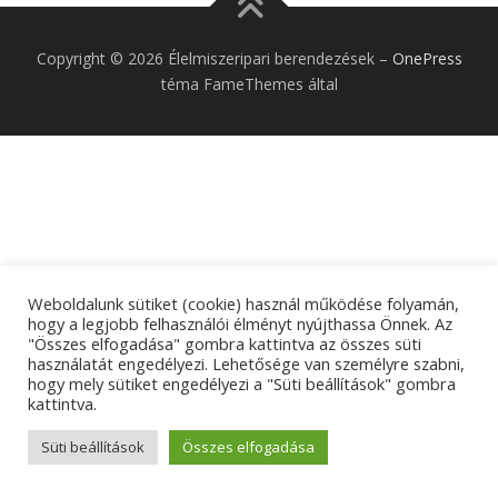
Copyright © 2026 Élelmiszeripari berendezések
–
OnePress
téma FameThemes által
Weboldalunk sütiket (cookie) használ működése folyamán,
hogy a legjobb felhasználói élményt nyújthassa Önnek. Az
"Összes elfogadása" gombra kattintva az összes süti
használatát engedélyezi. Lehetősége van személyre szabni,
hogy mely sütiket engedélyezi a "Süti beállítások" gombra
kattintva.
Süti beállítások
Összes elfogadása