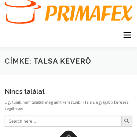
Tovább
a
tartalomhoz
Menü
KEZDŐOLDAL
KAPCSOLAT
TERMÉKEK
CÍMKE:
TALSA KEVERŐ
GARANCIA
AJÁNLATKÉRÉS
SZERVIZ
Nincs találat
KERESÉS
Úgy tűnik, nem találtuk meg amit kerestünk. :) Talán, egy újabb keresés
VÁSÁRLÁSI FELTÉTELEK
segíthetne...
Search Button
Search
for: