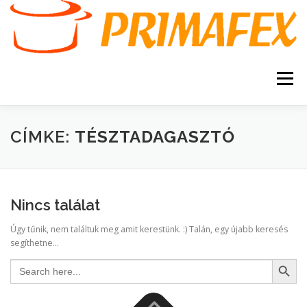
Tovább
a
tartalomhoz
Menü
KEZDŐOLDAL
KAPCSOLAT
TERMÉKEK
CÍMKE:
TÉSZTADAGASZTÓ
GARANCIA
AJÁNLATKÉRÉS
SZERVIZ
Nincs találat
KERESÉS
Úgy tűnik, nem találtuk meg amit kerestünk. :) Talán, egy újabb keresés
VÁSÁRLÁSI FELTÉTELEK
segíthetne...
Search Button
Search
for: