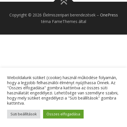
Copyright © 2026 Élelmiszeripari berendezések
–
OnePress
téma FameThemes által
Weboldalunk sütiket (cookie) használ működése folyamán,
hogy a legjobb felhasználói élményt nyújthassa Önnek. Az
"Összes elfogadása" gombra kattintva az összes süti
használatát engedélyezi. Lehetősége van személyre szabni,
hogy mely sütiket engedélyezi a "Süti beállítások" gombra
kattintva.
Süti beállítások
Összes elfogadása