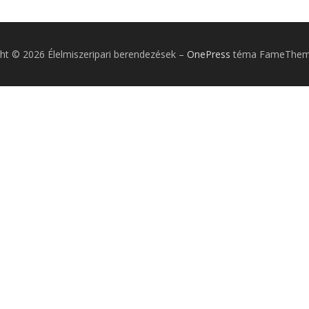
ht © 2026 Élelmiszeripari berendezések
–
OnePress
téma FameTheme