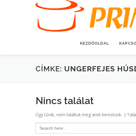
Tovább
a
tartalomhoz
KEZDŐOLDAL
KAPCS
CÍMKE:
UNGERFEJES HÚS
Nincs találat
Úgy tűnik, nem találtuk meg amit kerestünk. :) Talá
Search
for: