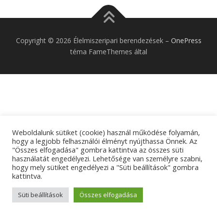
Copyright © 2026 Élelmiszeripari berendezések
–
OnePress
téma FameThemes által
Weboldalunk sütiket (cookie) használ működése folyamán,
hogy a legjobb felhasználói élményt nyújthassa Önnek. Az
"Összes elfogadása" gombra kattintva az összes süti
használatát engedélyezi. Lehetősége van személyre szabni,
hogy mely sütiket engedélyezi a "Süti beállítások" gombra
kattintva.
Süti beállítások
Összes elfogadása