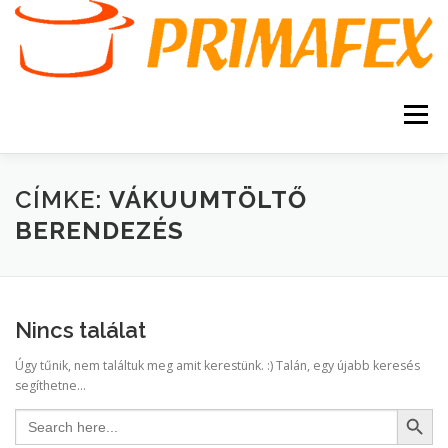
Tovább
a
tartalomhoz
Menü
KEZDŐOLDAL
KAPCSOLAT
TERMÉKEK
CÍMKE:
VÁKUUMTÖLTŐ
BERENDEZÉS
GARANCIA
AJÁNLATKÉRÉS
SZERVIZ
KERESÉS
Nincs találat
VÁSÁRLÁSI FELTÉTELEK
Úgy tűnik, nem találtuk meg amit kerestünk. :) Talán, egy újabb keresés
segíthetne...
Search Button
Search
for: