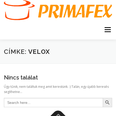
Tovább
a
tartalomhoz
Menü
KEZDŐOLDAL
KAPCSOLAT
TERMÉKEK
CÍMKE:
VELOX
GARANCIA
AJÁNLATKÉRÉS
SZERVIZ
Nincs találat
KERESÉS
Úgy tűnik, nem találtuk meg amit kerestünk. :) Talán, egy újabb keresés
VÁSÁRLÁSI FELTÉTELEK
segíthetne...
Search Button
Search
for: