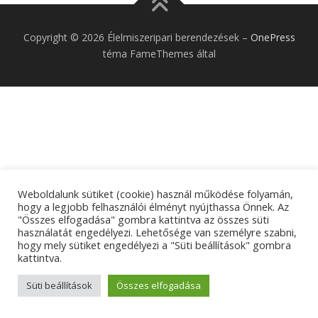
Copyright © 2026 Élelmiszeripari berendezések
–
OnePress
téma FameThemes által
Weboldalunk sütiket (cookie) használ működése folyamán,
hogy a legjobb felhasználói élményt nyújthassa Önnek. Az
"Összes elfogadása" gombra kattintva az összes süti
használatát engedélyezi. Lehetősége van személyre szabni,
hogy mely sütiket engedélyezi a "Süti beállítások" gombra
kattintva.
Süti beállítások
Összes elfogadása