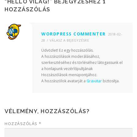
“
HELLÓ VILÁG!
” BEJEGYZÉSHEZ 1
HOZZÁSZÓLÁS
WORDPRESS COMMENTER
2018-02-
28
VÁLASZ A BEJEGYZÉSRE
Üdvözlet! Ez egy hozzászólás.
A hozzászólások moderálásához,
szerkesztéséhez és törléséhez látogassunk el
a honlapunk vezérlőpultjának
Hozzászólások menüpontjához.
A hozzászólok avatarját a
Gravatar
biztosítja.
VÉLEMÉNY, HOZZÁSZÓLÁS?
HOZZÁSZÓLÁS
*