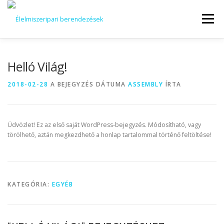
Tovább
a
Menü
tartalomhoz
KEZDŐOLDAL
KAPCSOLAT
TERMÉKEK
Helló Világ!
2018-02-28
A BEJEGYZÉS DÁTUMA
ASSEMBLY
ÍRTA
GARANCIA
AJÁNLATKÉRÉS
SZERVIZ
KERESÉS
Üdvözlet! Ez az első saját WordPress-bejegyzés. Módosítható, vagy
VÁSÁRLÁSI FELTÉTELEK
törölhető, aztán megkezdhető a honlap tartalommal történő feltöltése!
KATEGÓRIA:
EGYÉB